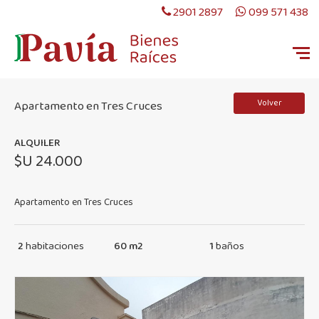
2901 2897
099 571 438
Volver
Apartamento en Tres Cruces
ALQUILER
$U 24.000
Apartamento en Tres Cruces
2
habitaciones
60 m2
1
baños